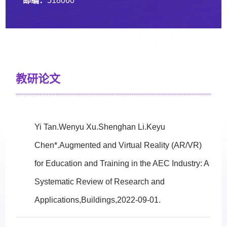
邮编：
518060
教研论文
Yi Tan.Wenyu Xu.Shenghan Li.Keyu
Chen*.Augmented and Virtual Reality (AR/VR)
for Education and Training in the AEC Industry: A
Systematic Review of Research and
Applications,Buildings,2022-09-01.