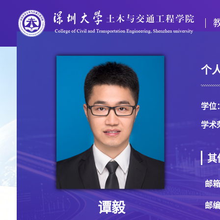
个
学位
学术
其
邮
谭毅
邮