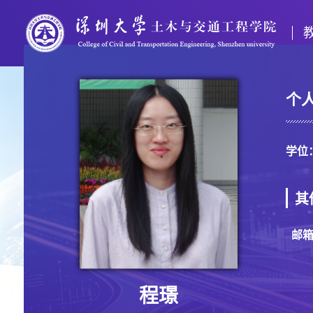
个
学位
其
邮
程璟