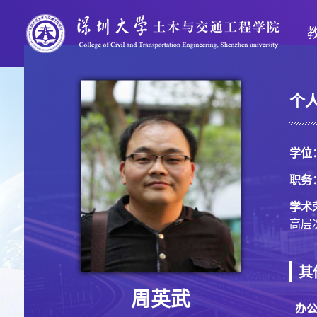
个
学位
职务
学术
高层
其
周英武
办