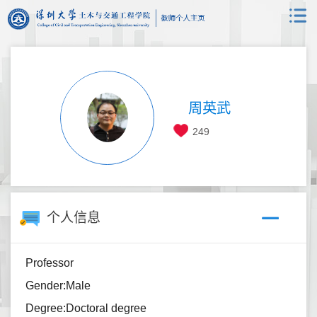
周英武
249
个人信息
Professor
Gender:Male
Degree:Doctoral degree