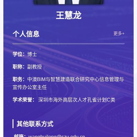
王慧龙
个人信息
更多+
学位：
博士
职称：
副教授
职务：
中澳BIM与智慧建造联合研究中心信息管理与
宣传办公室主任
学术荣誉：
深圳市海外高层次人才孔雀计划C类
其他联系方式
邮箱：
wanghuilong@szu.edu.cn