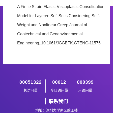
A Finite Strain Elastic-Viscoplastic Consolidation
Model for Layered Soft Soils Considering Self-
Weight and Nonlinear Creep,Journal of
Geotechnical and Geoenvironmental
Engineering,.10.1061/JGGEFK.GTENG-11576
00051322
00012
000399
总访问量
今日访问量
月访问量
联系我们
地址：深圳大学南区致工楼